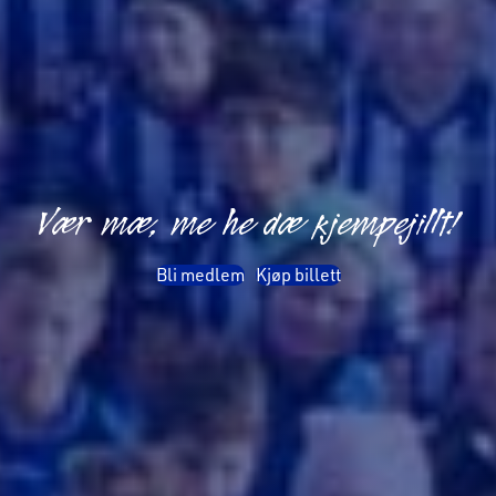
Vær mæ, me he dæ kjempejillt!
Bli medlem
Kjøp billett