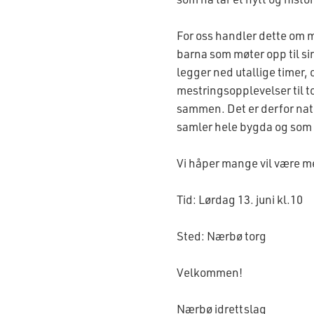
For oss handler dette om 
barna som møter opp til sin
legger ned utallige timer,
mestringsopplevelser til t
sammen. Det er derfor na
samler hele bygda og som id
Vi håper mange vil være med
Tid: Lørdag 13. juni kl.10
Sted: Nærbø torg
Velkommen!
Nærbø idrettslag