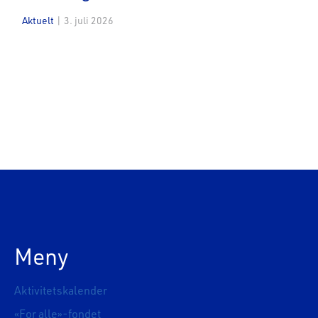
Aktuelt
|
3. juli 2026
Meny
Aktivitetskalender
«For alle»-fondet