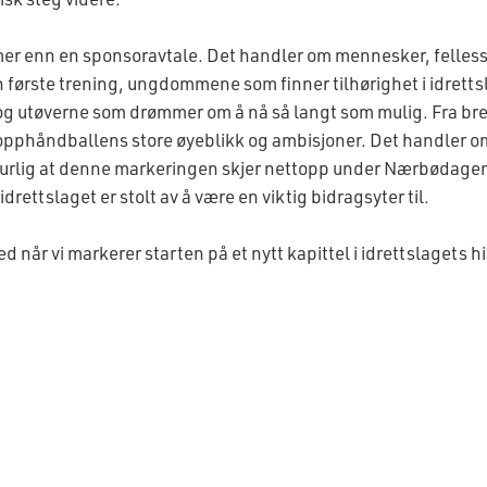
mer enn en sponsoravtale. Det handler om mennesker, felles
 første trening, ungdommene som finner tilhørighet i idrettsl
 og utøverne som drømmer om å nå så langt som mulig. Fra br
opphåndballens store øyeblikk og ambisjoner. Det handler om
turlig at denne markeringen skjer nettopp under Nærbødage
rettslaget er stolt av å være en viktig bidragsyter til.
 når vi markerer starten på et nytt kapittel i idrettslagets hi