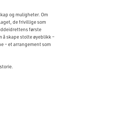
skap og muligheter. Om
aget, de frivillige som
eddeidrettens første
 å skape stolte øyeblikk –
ne – et arrangement som
storie.