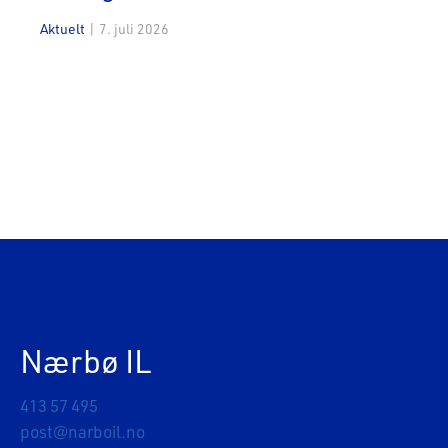
Aktuelt
|
7. juli 2026
Nærbø IL
413 57 495
post@narboil.no