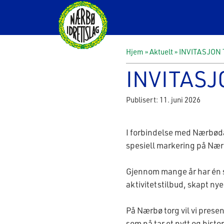
Hjem
»
Aktuelt
»
INVITASJON
INVITASJ
Publisert: 11. juni 2026
I forbindelse med Nærbødag
spesiell markering på Nærbø
Gjennom mange år har én s
aktivitetstilbud, skapt nye
På Nærbø torg vil vi prese
som nå tar et nytt og histor