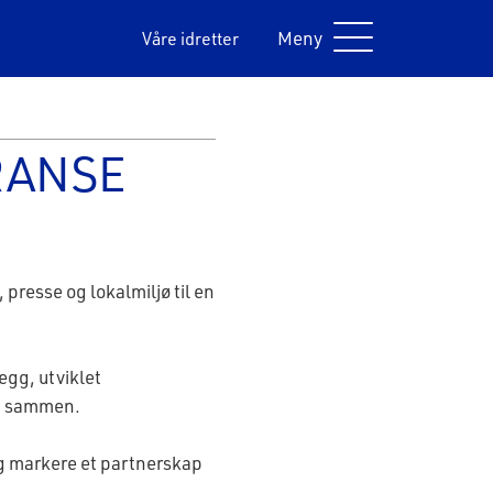
Meny
Våre idretter
RANSE
presse og lokalmiljø til en
gg, utviklet
teg sammen.
og markere et partnerskap