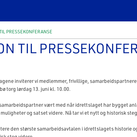
 TIL PRESSEKONFERANSE
ON TIL PRESSEKONFE
ene inviterer vi medlemmer, frivillige, samarbeidspartnere, 
 torg lørdag 13. juni kl. 10.00.
amarbeidspartner vært med når idrettslaget har bygget anle
 muligheter og satset videre. Nå tar vi et nytt og historisk s
ntere den største samarbeidsavtalen i idrettslagets historie 
isk steg videre.