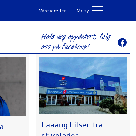
Meny
Våre idretter
Hold deg oppdatert, følg
oss på Facebook!
Laaang hilsen fra
da
styreleder