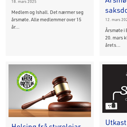
18. mars 2025
saksd
Medlem og Ishall. Det nærmer seg
årsmøte. Alle medlemmer over 15
12. mars 20
år...
Årsmøte i 
20. mars k
årets...
Utkast
Helsing frå styreleiar