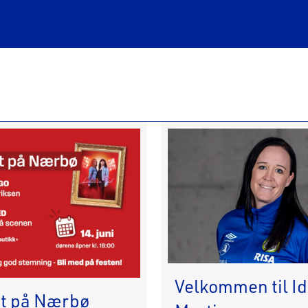
Velkommen til I
st på Nærbø