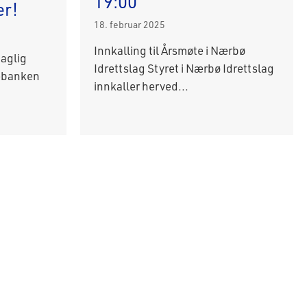
19:00
er!
18. februar 2025
Innkalling til Årsmøte i Nærbø
daglig
Idrettslag Styret i Nærbø Idrettslag
rebanken
innkaller herved...