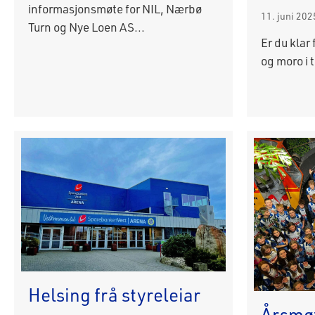
informasjonsmøte for NIL, Nærbø
11. juni 202
Turn og Nye Loen AS...
Er du klar
og moro i 
Helsing frå styreleiar
Årsmø