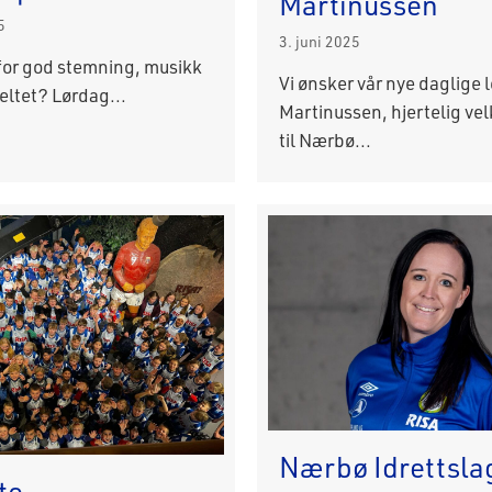
Martinussen
5
3. juni 2025
 for god stemning, musikk
Vi ønsker vår nye daglige l
teltet? Lørdag...
Martinussen, hjertelig v
til Nærbø...
Nærbø Idrettsla
te,