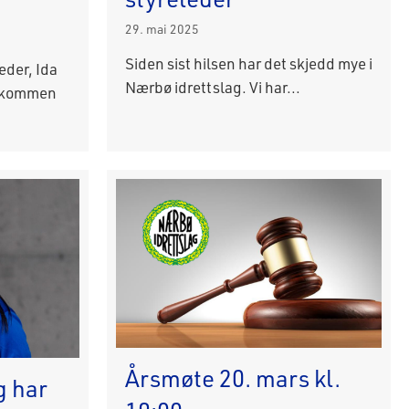
29. mai 2025
Siden sist hilsen har det skjedd mye i
eder, Ida
Nærbø idrettslag. Vi har...
elkommen
Årsmøte 20. mars kl.
g har