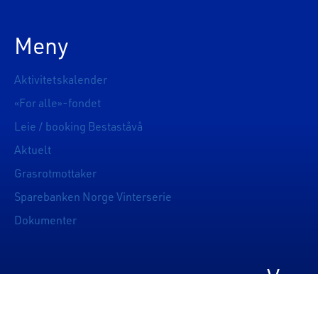
Meny
Aktivitetskalender
«For alle»-fondet
Leie / booking Bestaståvå
Aktuelt
Grasrotmottaker
Sparebanken Norge Vinterserie
Dokumenter
Vær 
© Nærbø 