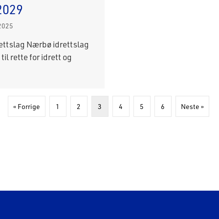
2029
 2025
ettslag Nærbø idrettslag
til rette for idrett og
« Forrige
1
2
3
4
5
6
Neste »