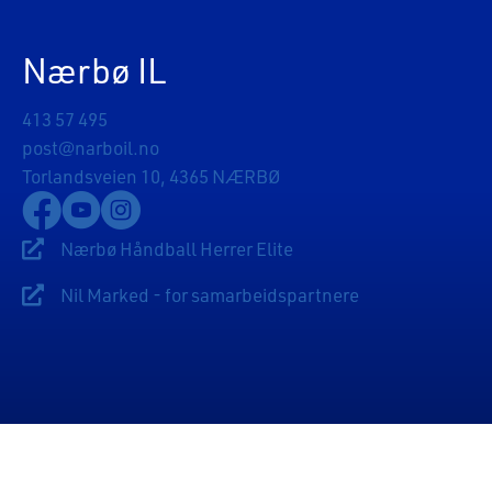
Nærbø IL
413 57 495
post@narboil.no
Torlandsveien 10, 4365 NÆRBØ
Lenke til Nærbø Idrettslags Facebookside
Lenke til Nærbø Idrettslags YouTube-kanal
Lenke til Nærbø Idrettslags Instagram
Nærbø Håndball Herrer Elite
Lenke til Nærbø Håndball Herrer Elite
Nil Marked - for samarbeidspartnere
Lenke til Sponsorsider