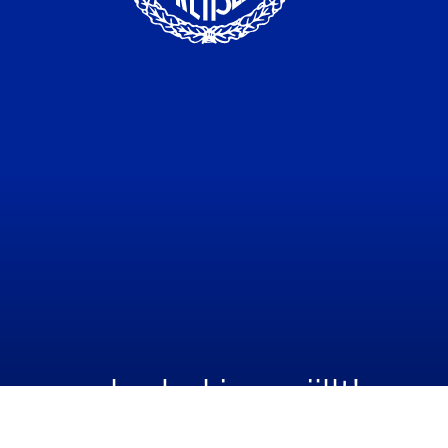
mæ, me he dæ kjempejillt!
IL |
Personvern
| Design og utvikling av
Hjelseth