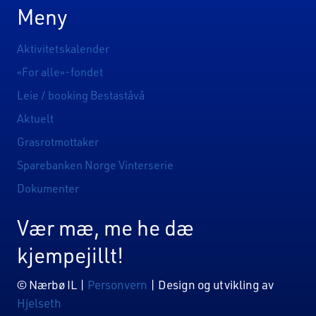
Meny
Aktivitetskalender
«For alle»-fondet
Leie / booking Bestaståvå
Aktuelt
Grasrotmottaker
Sparebanken Norge Vinterserie
Dokumenter
Vær mæ, me he dæ
kjempejillt!
© Nærbø IL |
Personvern
| Design og utvikling av
Hjelseth