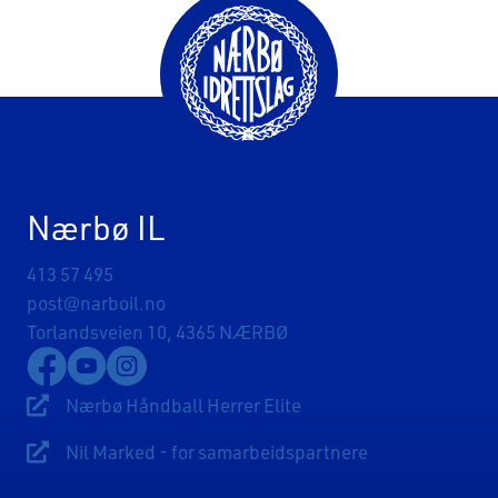
Nærbø IL
413 57 495
post@narboil.no
Torlandsveien 10, 4365 NÆRBØ
Lenke til Nærbø Idrettslags Facebookside
Lenke til Nærbø Idrettslags YouTube-kanal
Lenke til Nærbø Idrettslags Instagram
Nærbø Håndball Herrer Elite
Lenke til Nærbø Håndball Herrer Elite
Nil Marked - for samarbeidspartnere
Lenke til Sponsorsider