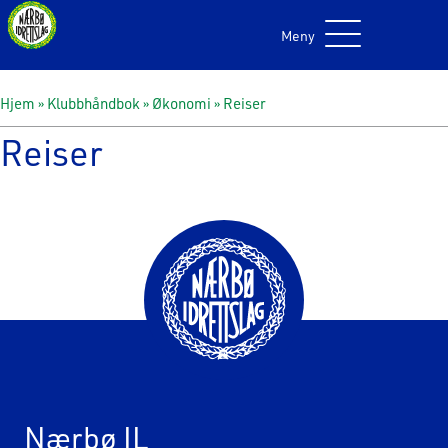
Meny
Hjem
»
Klubbhåndbok
»
Økonomi
»
Reiser
Reiser
Nærbø IL