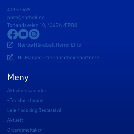
413 57 495
post@narboil.no
Torlandsveien 10, 4365 NÆRBØ
Lenke til Nærbø Idrettslags Facebookside
Lenke til Nærbø Idrettslags YouTube-kanal
Lenke til Nærbø Idrettslags Instagram
Nærbø Håndball Herrer Elite
Lenke til Nærbø Håndball Herrer Elite
Nil Marked - for samarbeidspartnere
Lenke til Sponsorsider
Meny
Aktivitetskalender
«For alle»-fondet
Leie / booking Bestaståvå
Aktuelt
Grasrotmottaker