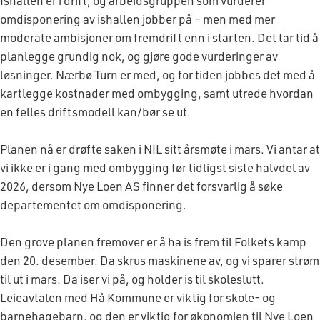
Ishallen er i drift, og arbeidsgruppen som vurderer
omdisponering av ishallen jobber på – men med mer
moderate ambisjoner om fremdrift enn i starten. Det tar tid å
planlegge grundig nok, og gjøre gode vurderinger av
løsninger. Nærbø Turn er med, og for tiden jobbes det med å
kartlegge kostnader med ombygging, samt utrede hvordan
en felles driftsmodell kan/bør se ut.
Planen nå er drøfte saken i NIL sitt årsmøte i mars. Vi antar at
vi ikke er i gang med ombygging før tidligst siste halvdel av
2026, dersom Nye Loen AS finner det forsvarlig å søke
departementet om omdisponering.
Den grove planen fremover er å ha is frem til Folkets kamp
den 20. desember. Da skrus maskinene av, og vi sparer strøm
til ut i mars. Da iser vi på, og holder is til skoleslutt.
Leieavtalen med Hå Kommune er viktig for skole- og
barnehagebarn, og den er viktig for økonomien til Nye Loen