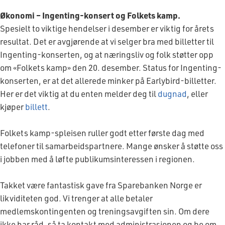
Økonomi – Ingenting-konsert og Folkets kamp.
Spesielt to viktige hendelser i desember er viktig for årets
resultat. Det er avgjørende at vi selger bra med billetter til
Ingenting-konserten, og at næringsliv og folk støtter opp
om «Folkets kamp» den 20. desember. Status for Ingenting-
konserten, er at det allerede minker på Earlybird-billetter.
Her er det viktig at du enten melder deg til
dugnad
, eller
kjøper
billett
.
Folkets kamp-spleisen ruller godt etter første dag med
telefoner til samarbeidspartnere. Mange ønsker å støtte oss
i jobben med å løfte publikumsinteressen i regionen.
Takket være fantastisk gave fra Sparebanken Norge er
likviditeten god. Vi trenger at alle betaler
medlemskontingenten og treningsavgiften sin. Om dere
ikke har råd, så ta kontakt med administrasjonen og be om