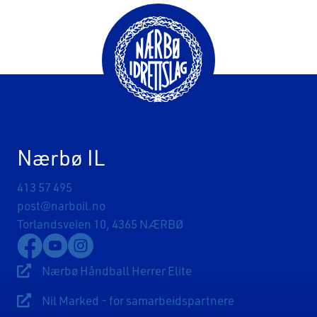
Nærbø IL
413 57 495
post@narboil.no
Torlandsveien 10, 4365 NÆRBØ
Lenke til Nærbø Idrettslags Facebookside
Lenke til Nærbø Idrettslags YouTube-kanal
Lenke til Nærbø Idrettslags Instagram
Nærbø Håndball Herrer Elite
Lenke til Nærbø Håndball Herrer Elite
Nil Marked - for samarbeidspartnere
Lenke til Sponsorsider