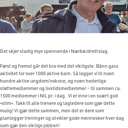
Det skjer stadig mye spennende i Nærbø idrettslag.
Først og fremst går det bra med det viktigste. Bånn gass
aktivitet for over 1000 aktive barn. Så legger vi til noen
hundre aktive ungdom/voksne, og noen hederlige
støttemedlemmer og livstidsmedlemmer – til sammen ca.
1500 medlemmer i NIL pr. i dag. Vi er inne i en svært god
«stim». Takk til alle trenere og lagledere som gjør dette
mulig! Vi gjør dette sammen, men det er dere som
planlegger treninger og utvikler gode mennesker hver dag
som gjør den viktige jobben!