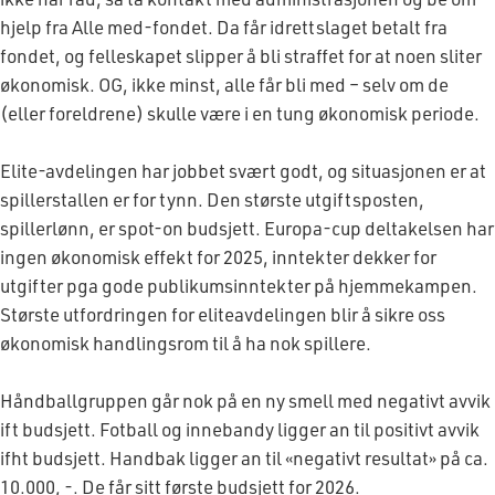
hjelp fra Alle med-fondet. Da får idrettslaget betalt fra
fondet, og felleskapet slipper å bli straffet for at noen sliter
økonomisk. OG, ikke minst, alle får bli med – selv om de
(eller foreldrene) skulle være i en tung økonomisk periode.
Elite-avdelingen har jobbet svært godt, og situasjonen er at
spillerstallen er for tynn. Den største utgiftsposten,
spillerlønn, er spot-on budsjett. Europa-cup deltakelsen har
ingen økonomisk effekt for 2025, inntekter dekker for
utgifter pga gode publikumsinntekter på hjemmekampen.
Største utfordringen for eliteavdelingen blir å sikre oss
økonomisk handlingsrom til å ha nok spillere.
Håndballgruppen går nok på en ny smell med negativt avvik
ift budsjett. Fotball og innebandy ligger an til positivt avvik
ifht budsjett. Handbak ligger an til «negativt resultat» på ca.
10.000, -. De får sitt første budsjett for 2026.