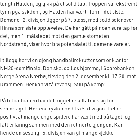
tungt i Halden, og gikk på et solid tap. Troppen var ekstremt
tynn pga sykdom, og Halden har vært i form i det siste.
Damene i 2. divisjon ligger på 7. plass, med solid seier over
Hinna som siste opplevelse. De har gått på noen sure tap før
det, men 1-målstapet mot den gamle storheten,
Nordstrand, viser hvor bra potensialet til damene våre er.
I tillegg har vi en gjeng håndballrekrutter som er klar for
NM20-semifinale. Den skal spilles hjemme, i Sparebanken
Norge Arena Nærbø, tirsdag den 2. desember kl. 17.30, mot
Drammen. Her kan vi få revansj. Still på kamp!
På fotballbanen har det lugget resultatmessig for
seniorlaget. Herrene rykker ned fra 5. divisjon. Det er
positivt at mange unge spillere har vært med på laget, og
fått erfaring sammen med den rutinerte gjengen. Kan
hende en sesong i 6. divisjon kan gi mange kjekke