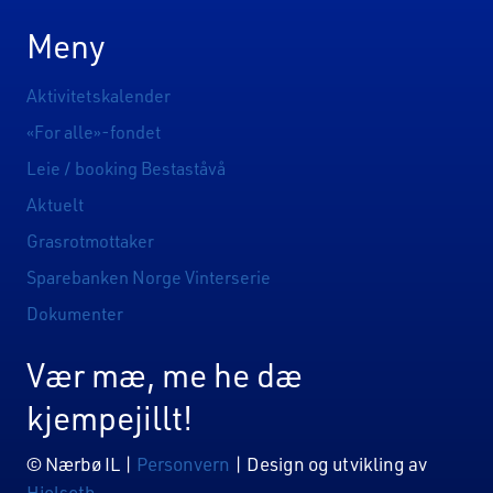
Meny
Aktivitetskalender
«For alle»-fondet
Leie / booking Bestaståvå
Aktuelt
Grasrotmottaker
Sparebanken Norge Vinterserie
Dokumenter
Vær mæ, me he dæ
kjempejillt!
© Nærbø IL |
Personvern
| Design og utvikling av
Hjelseth