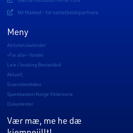
Lenke til Nærbø Håndball Herrer Elite
Nil Marked - for samarbeidspartnere
Lenke til Sponsorsider
Meny
Aktivitetskalender
«For alle»-fondet
Leie / booking Bestaståvå
Aktuelt
Grasrotmottaker
Sparebanken Norge Vinterserie
Dokumenter
Vær mæ, me he dæ
kjempejillt!