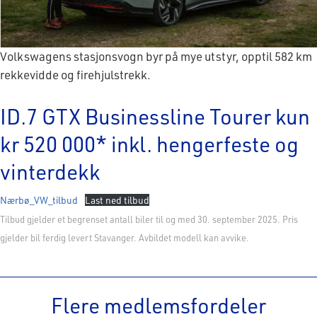
Volkswagens stasjonsvogn byr på mye utstyr, opptil 582 km
rekkevidde og firehjulstrekk.
ID.7 GTX Businessline Tourer kun
kr 520 000* inkl. hengerfeste og
vinterdekk
Nærbø_VW_tilbud
Last ned tilbud
Tilbud gjelder et begrenset antall biler til og med 30. september 2025. Pris
gjelder bil ferdig levert Stavanger. Avbildet modell kan avvike.
Flere medlemsfordeler