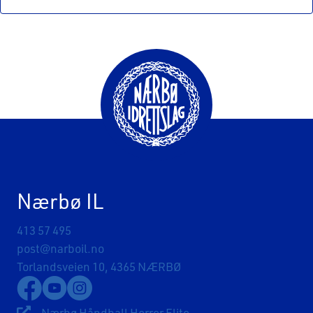
Nærbø IL
413 57 495
post@narboil.no
Torlandsveien 10, 4365 NÆRBØ
Lenke til Nærbø Idrettslags Facebookside
Lenke til Nærbø Idrettslags YouTube-kanal
Lenke til Nærbø Idrettslags Instagram
Nærbø Håndball Herrer Elite