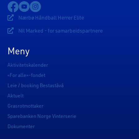
Lenke til Nærbø Idrettslags Facebookside
Lenke til Nærbø Idrettslags YouTube-kanal
Lenke til Nærbø Idrettslags Instagram
Nærbø Håndball Herrer Elite
Lenke til Nærbø Håndball Herrer Elite
Nil Marked - for samarbeidspartnere
Lenke til Sponsorsider
Meny
Aktivitetskalender
«For alle»-fondet
Leie / booking Bestaståvå
Aktuelt
Grasrotmottaker
Sparebanken Norge Vinterserie
Dokumenter