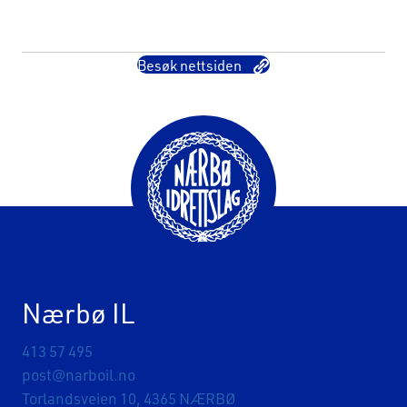
Besøk nettsiden
Nærbø IL
413 57 495
post@narboil.no
Torlandsveien 10, 4365 NÆRBØ