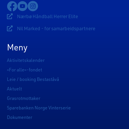
Lenke til Nærbø Idrettslags Facebookside
Lenke til Nærbø Idrettslags YouTube-kanal
Lenke til Nærbø Idrettslags Instagram
Nærbø Håndball Herrer Elite
Lenke til Nærbø Håndball Herrer Elite
Nil Marked - for samarbeidspartnere
Lenke til Sponsorsider
Meny
Aktivitetskalender
«For alle»-fondet
Leie / booking Bestaståvå
Aktuelt
Grasrotmottaker
Sparebanken Norge Vinterserie
Dokumenter