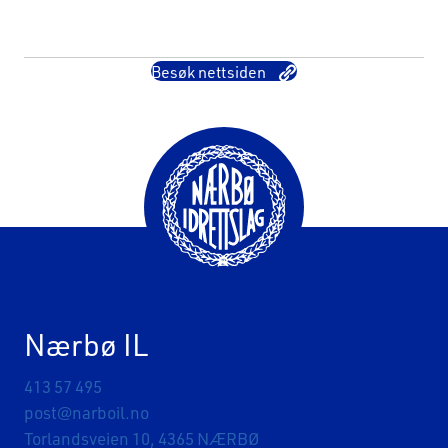
Besøk nettsiden
Nærbø IL
413 57 495
post@narboil.no
Torlandsveien 10, 4365 NÆRBØ