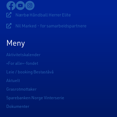
Lenke til Nærbø Idrettslags Facebookside
Lenke til Nærbø Idrettslags YouTube-kanal
Lenke til Nærbø Idrettslags Instagram
Nærbø Håndball Herrer Elite
Lenke til Nærbø Håndball Herrer Elite
Nil Marked - for samarbeidspartnere
Lenke til Sponsorsider
Meny
Aktivitetskalender
«For alle»-fondet
Leie / booking Bestaståvå
Aktuelt
Grasrotmottaker
Sparebanken Norge Vinterserie
Dokumenter