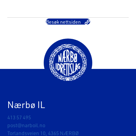
Besøk nettsiden
Nærbø IL
413 57 495
post@narboil.no
Torlandsveien 10, 4365 NÆRBØ